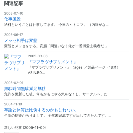
関連記事
2008-07-10
仕事風景
給料ということは仕事してます。 今日のヒトコマ。 （内線がな…
2005-06-17
メッセ相手は変態
変態とメッセをする。変態「間違いなく俺が一番博愛主義者だっ…
2005-03-06
『マブラヴサプリメント』
『マブラヴサプリメント』（age）／製品ページ（18禁）
ASIN:B0…
2005-02-01
無駄時間無駄満足無駄
免許を更新した後、何もかもにやる気をなくし、サークルへ。だ…
2004-11-19
卒論と体質は比例するのかもしれない。
卒論の指導がありまして。 全然未完成ですが出してきたんです。…
新しい記事
(2005-11-09)